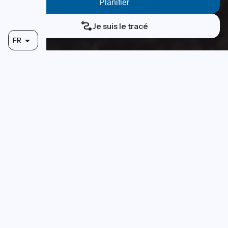
Je suis le tracé
FR
Plus de 500 km de découvertes
entre Paris et la Mer !
Que vous veniez de France, d’Europe ou du monde entier,
nous vous invitons à découvrir nos territoires le temps
d’une balade à vélo. De
Paris
au
Havre et Deauville
,
laissez-nous vous surprendre ! Vous déambulerez entre
fleuve, communes, paysages variés et autres surprises
éblouissantes. En solo ou entre amis, venez parcourir
les
étapes
qui vous correspondent.
Ensemble, faisons vivre
La Seine à Vélo
.
La Seine à Vélo en 15 étapes