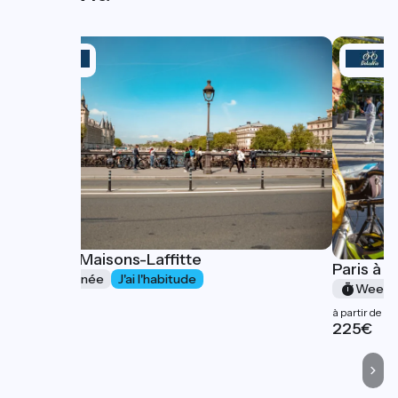
Paris - Maisons-Laffitte
Paris à 
1 journée
J'ai l'habitude
Week-
à partir de
à partir de
75€
225€