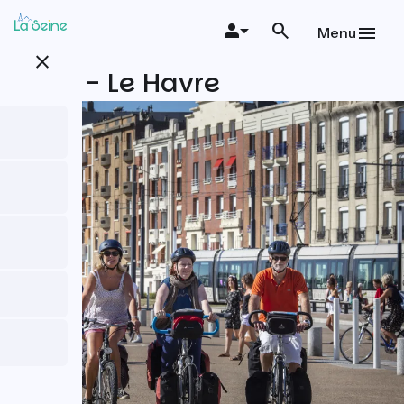
Aller
au
Menu
contenu
close
principal
Paris - Le Havre