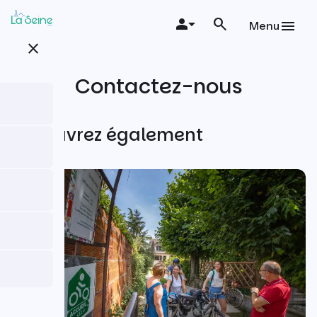
Aller
au
Menu
contenu
close
principal
Contactez-nous
Découvrez également