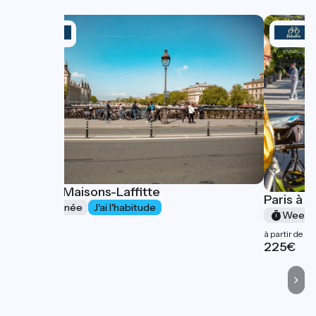
Paris - Maisons-Laffitte
Paris à 
1 journée
J'ai l'habitude
Week-
à partir de
à partir de
75€
225€