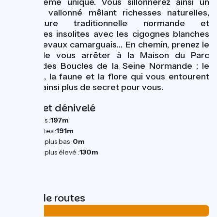
l’écosystème unique. Vous sillonnerez ainsi un
paysage vallonné mêlant richesses naturelles,
architecture traditionnelle normande et
rencontres insolites avec les cigognes blanches
et les chevaux camarguais… En chemin, prenez le
temps de vous arrêter à la Maison du Parc
Naturel des Boucles de la Seine Normande : le
territoire, la faune et la flore qui vous entourent
n’auront ainsi plus de secret pour vous.
Pentes et dénivelé
Montées :
197m
Descentes :
191m
Point le plus bas :
0m
Point le plus élevé :
130m
Types de routes