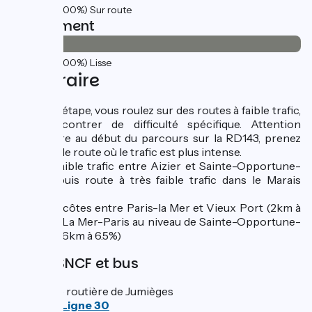
46km
(100%) Sur route
Revêtement
46km
(100%) Lisse
L'itinéraire
Sur cette étape, vous roulez sur des routes à faible trafic,
sans rencontrer de difficulté spécifique. Attention
particulière au début du parcours sur la RD143, prenez
garde, seule route où le trafic est plus intense.
Route à faible trafic entre Aizier et Sainte-Opportune-
la-Mare, puis route à très faible trafic dans le Marais
Vernier.
Quelques côtes entre Paris-la Mer et Vieux Port (2km à
5.5%) et à La Mer-Paris au niveau de Sainte-Opportune-
la-Mare (1,6km à 6.5%)
Gares SNCF et bus
Gare routière de Jumièges
Bus
Ligne 30