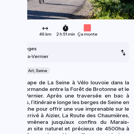
46 km
2 h 51 min
Ça monte
Jumièges
Marais-Vernier
Culture et Art, Seine
Cette étape de La Seine à Vélo louvoie dans la
nature normande entre la Forêt de Brotonne et le
Marais Vernier. Après une traversée en bac à
Jumièges, l’itinéraire longe les berges de Seine en
rive gauche pour offrir une vue imprenable sur le
fleuve. Arrivé à Aizier, La Route des Chaumières,
vous emmènera jusqu’aux confins du Marais-
Vernier, un site naturel et précieux de 4500ha à