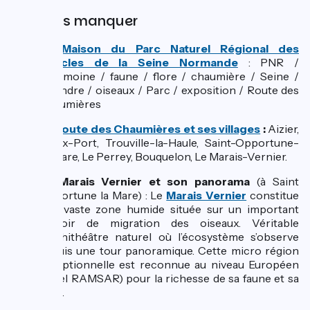
A ne pas manquer
La Maison du Parc Naturel Régional des
Boucles de la Seine Normande
: PNR /
patrimoine / faune / flore / chaumière / Seine /
méandre / oiseaux / Parc / exposition / Route des
Chaumières
La Route des Chaumières et ses villages
:
Aizier,
Vieux-Port, Trouville-la-Haule, Saint-Opportune-
la-Mare, Le Perrey, Bouquelon, Le Marais-Vernier.
Le Marais Vernier et son panorama
(à Saint
Opportune la Mare) : Le
Marais Vernier
constitue
une vaste zone humide située sur un important
couloir de migration des oiseaux. Véritable
amphithéâtre naturel où l’écosystème s’observe
depuis une tour panoramique. Cette micro région
exceptionnelle est reconnue au niveau Européen
(label RAMSAR) pour la richesse de sa faune et sa
flore.