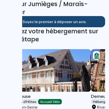
Avis sur Jumièges / Marais-
Vernier
Soyez le premier à déposer un avis.
Trouvez votre hébergement sur
cette étape
White House
Demeure
Chambres d'Hôtes
Accueil Vélo
Hébergeme
Rives-en-Seine
Rives-