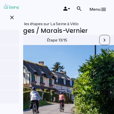
Aller
au
Menu
contenu
close
principal
Toutes les étapes sur La Seine à Vélo
Jumièges / Marais-Vernier
Étape 13/15