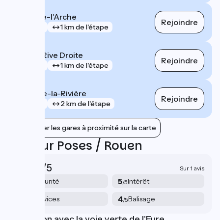
Pont-de-l'Arche
Rejoindre
gare
1 km de l'étape
Rouen Rive Droite
Rejoindre
gare
1 km de l'étape
Tourville-la-Rivière
Rejoindre
gare
2 km de l'étape
Afficher les gares à proximité sur la carte
Avis sur Poses / Rouen
4.3/5
Sur 1 avis
4
5
Sécurité
Intérêt
/5
/5
4
4
Services
Balisage
/5
/5
Connexion avec la voie verte de l'Eure