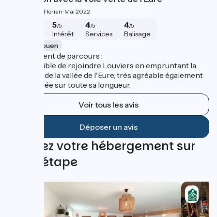
4.3/5
Florian ·
Mai 2022
4
5
4
4
/5
/5
/5
/5
Sécurité
Intérêt
Services
Balisage
Poses / Rouen
Complément de parcours :
Il est possible de rejoindre Louviers en empruntant la
voie verte de la vallée de l'Eure, très agréable également
et aménagée sur toute sa longueur.
Voir tous les avis
Déposer un avis
Trouvez votre hébergement sur
cette étape