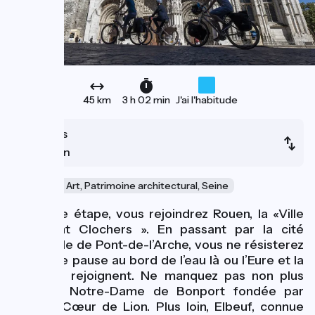
45 km
3 h 02 min
J'ai l'habitude
Poses
Rouen
Culture et Art, Patrimoine architectural, Seine
Sur cette étape, vous rejoindrez Rouen, la «Ville
aux Cent Clochers ». En passant par la cité
médiévale de Pont-de-l’Arche, vous ne résisterez
pas à une pause au bord de l’eau là ou l’Eure et la
Seine se rejoignent. Ne manquez pas non plus
l’Abbaye Notre-Dame de Bonport fondée par
Richard Cœur de Lion. Plus loin, Elbeuf, connue