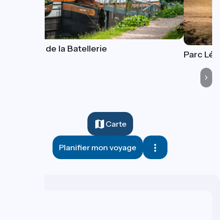
Musée de la Batellerie
Parc Lér
Carte
Planifier mon voyage