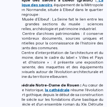
Fabrique des savoirs à Elbeuf (gratuit) :
La
Fabrique des savoirs
, équipement de la Métropole
Rouen Normandie, située à Elbeuf dans le quartier
Blin, regroupe :
- Le Musée d’Elbeuf : La Seine fait le lien entre les
trois grandes sections du musée : sciences
naturelles, archéologie et patrimoine industriel.
- Le Centre d’archives patrimoniales : il conserve
de nombreux documents, sources uniques et
essentielles pour la connaissance de l’histoire des
habitants des communes.
- Le Centre d’interprétation de l’architecture et du
patrimoine, dans le cadre du label « Villes et Pays
d’art et d’histoire » : il présente une exposition
permanente, des maquettes et des équipements
audiovisuels autour de l’évolution architecturale et
urbaine du territoire elbeuvien.
Cathédrale Notre-Dame de Rouen :
Au cœur de
la ville historique,
la cathédrale
résume l'évolution
de l'art gothique, depuis le début de sa construction
au XIIe siècle sur les fondations d'une basilique du
IVe siècle et d'un ensemble roman du XIe. Détruite