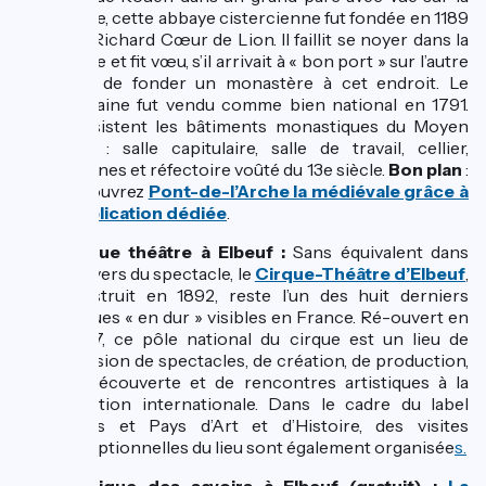
Seine, cette abbaye cistercienne fut fondée en 1189
par Richard Cœur de Lion. Il faillit se noyer dans la
Seine et fit vœu, s’il arrivait à « bon port » sur l’autre
rive, de fonder un monastère à cet endroit. Le
domaine fut vendu comme bien national en 1791.
Subsistent les bâtiments monastiques du Moyen
Age : salle capitulaire, salle de travail, cellier,
cuisines et réfectoire voûté du 13e siècle.
Bon plan
:
découvrez
Pont-de-l’Arche la médiévale grâce à
l'application dédiée
.
Cirque théâtre à Elbeuf :
Sans équivalent dans
l’univers du spectacle, le
Cirque-Théâtre d’Elbeuf
,
construit en 1892, reste l’un des huit derniers
cirques « en dur » visibles en France. Ré-ouvert en
2007, ce pôle national du cirque est un lieu de
diffusion de spectacles, de création, de production,
de découverte et de rencontres artistiques à la
vocation internationale. Dans le cadre du label
Villes et Pays d’Art et d’Histoire, des visites
exceptionnelles du lieu sont également organisée
s.