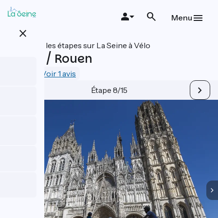
Aller
au
Menu
contenu
close
principal
Toutes les étapes sur La Seine à Vélo
Poses / Rouen
4.3 / 5
Voir 1 avis
Étape 8/15