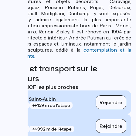
sculptures et objets décoratifs : Caravage,
Vélasquez, Poussin, Rubens, Puget, Delacroix,
Géricault, Modigliani, Duchamp... y sont exposés.
On y admire également la plus importante
collection impressionniste hors de Paris : Monet,
Pissarro, Renoir, Sisley. Il est rénové en 1994 par
l'architecte d'intérieur Andrée Putman qui crée de
vastes espaces et lumineux, notamment le jardin
des sculptures, dédié à la
con
templation et la
déten
te.
Trains et transport sur le
parcours
Gares SNCF les plus proches
Elbeuf - Saint-Aubin
Rejoindre
gare
159 m de l'étape
Oissel
Rejoindre
gare
992 m de l'étape