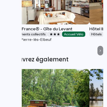
Gîtes de France® - Gîte du Levant
Hôtel Ib
Hébergements collectifs
Accueil Vélo
Hôtels
Saint-Pierre-lès-Elbeuf
Découvrez également