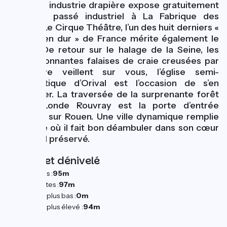
pour son industrie drapière expose gratuitement
ce riche passé industriel à La Fabrique des
savoirs. Le Cirque Théâtre, l’un des huit derniers «
cirques en dur » de France mérite également le
détour. De retour sur le halage de la Seine, les
impressionnantes falaises de craie creusées par
le fleuve veillent sur vous, l’église semi-
troglodytique d’Orival est l’occasion de s’en
approcher. La traversée de la surprenante forêt
de La Londe Rouvray est la porte d’entrée
naturelle sur Rouen. Une ville dynamique remplie
d’histoire où il fait bon déambuler dans son cœur
médiéval préservé.
Pentes et dénivelé
Montées :
95m
Descentes :
97m
Point le plus bas :
0m
Point le plus élevé :
94m