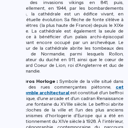
lors des invasions vikings en 841, puis,
partiellement, en 1944, par les bombardements
alliés, la cathédrale est un édifice vivant, en
perpétuelle évolution. Sa flèche de fonte s'élève à
151 mètres (la plus haute de France) depuis le XIXe
siècle. La cathédrale est également la seule de
France à bénéficier d'un palais archi-épiscopal
attenant encore occupé par un archevêque. Le
chœur de la cathédrale abrite les tombeaux des
ducs de Normandie, parmi lesquels Rollon,
fondateur du duché en 911, ainsi que le cœur de
Richard Coeur de Lion, roi d'Angleterre et duc de
Normandie.
Le Gros Horloge :
Symbole de la ville situé dans
une des rues commerçantes piétonne,
cet
ensemble architectural
est constitué d'un beffroi
gothique, d'une arcade et d'un cadran Renaissance
et d'une fontaine du XVIIIe siècle. Le beffroi abrite
les cloches de la ville et l'un des plus anciens
mécanismes d'horlogerie d'Europe qui a été en
fonctionnement du XIVe siècle à 1928. À l'intérieur,
la scénographie contemporaine du parcours