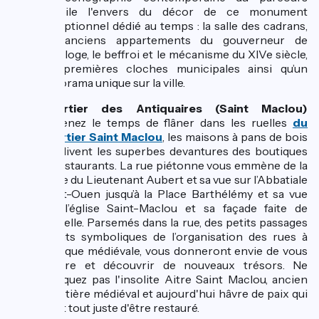
dévoile l'envers du décor de ce monument
exceptionnel dédié au temps : la salle des cadrans,
les anciens appartements du gouverneur de
l'horloge, le beffroi et le mécanisme du XIVe siècle,
les premières cloches municipales ainsi qu’un
panorama unique sur la ville.
Quartier des Antiquaires (Saint Maclou)
:
Prenez le temps de flâner dans les ruelles
du
quartier Saint Maclou
, les maisons à pans de bois
enjolivent les superbes devantures des boutiques
et restaurants. La rue piétonne vous emmène de la
place du Lieutenant Aubert et sa vue sur l’Abbatiale
Saint-Ouen jusqu’à la Place Barthélémy et sa vue
sur l’église Saint-Maclou et sa façade faite de
dentelle. Parsemés dans la rue, des petits passages
étroits symboliques de l’organisation des rues à
l’époque médiévale, vous donneront envie de vous
perdre et découvrir de nouveaux trésors. Ne
manquez pas l'insolite Aitre Saint Maclou, ancien
cimetière médiéval et aujourd'hui hâvre de paix qui
vient tout juste d'être restauré.