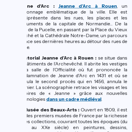
Jeanne d'Arc :
Jeanne d’Arc à Rouen
, un
personnage emblématique de la ville. Elle est
omniprésente dans les rues, les places et les
monuments de la capitale de Normandie… De la
Tour de la Pucelle, en passant par la Place du Vieux
Marché et la Cathédrale Notre-Dame, un parcours
retrace ses dernières heures au détour des rues de
la ville.
L’Historial Jeanne d’Arc à Rouen :
se situe dans
les bâtiments de l’Archevêché. Il abrite les vestiges
de la salle de l’Officialité où fut prononcée la
condamnation de Jeanne d'Arc en 1431 et où se
déroula le second procès qui en 1456, annula le
premier. La scénographie retrace les visages et les
histoires de « Jeanne » grâce aux nouvelles
technologies
dans un cadre médiéval
.
Le Musée des Beaux-Arts :
Ouvert en 1809, il est
l'un des premiers musées de France par la richesse
de ses collections, couvrant toutes les époques (du
XVIe au XXe siècle) en peintures, dessins,