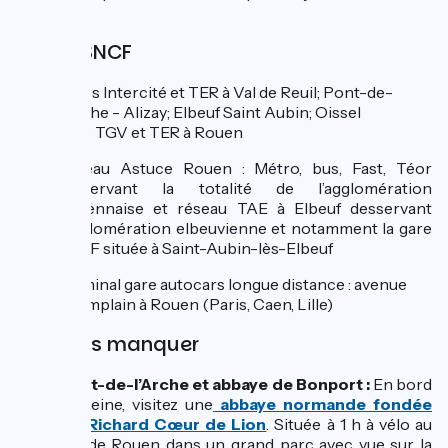
ville.
Gares SNCF
Gares Intercité et TER à Val de Reuil; Pont-de-
l'Arche - Alizay; Elbeuf Saint Aubin; Oissel
Gare TGV et TER à Rouen
Réseau Astuce Rouen : Métro, bus, Fast, Téor
desservant la totalité de l’agglomération
Rouennaise et réseau TAE à Elbeuf desservant
l'agglomération elbeuvienne et notamment la gare
SNCF située à Saint-Aubin-lès-Elbeuf
Terminal gare autocars longue distance : avenue
Champlain à Rouen (Paris, Caen, Lille)
A ne pas manquer
Pont-de-l’Arche et abbaye de Bonport :
En bord
de Seine, visitez une
abbaye normande fondée
par Richard Cœur de Lion
. Située à 1 h à vélo au
sud de Rouen dans un grand parc avec vue sur la