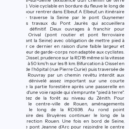
Criquebeuf-sur-Seine (existence d’un chemin de terre
sur 800m). Voie cyclable en bordure du fleuve le long de
la RD921 pour rentrer dans Elbeuf. A Elbeuf, un itinéraire
provisoire traverse la Seine par le pont Guynemer
durant les travaux du Pont Jaurès qui accueillera
l’itinéraire définitif. Deux ouvrages à franchir pour
rejoindre Orival (pont routier et pont ferroviaire
surplombant la Seine) avec obligation de mettre pied à
terre pour ce dernier en raison d’une faible largeur et
d’une hauteur de garde-corps non adaptée aux cyclistes.
D’Orival à Oissel, prudence sur la RD18 même si la vitesse
est limitée à 50 km/h sur les 8 km. Bifurcation à Oissel en
direction de l’hôpital (rue Pierre Curie) puis traversée de
La Londe Rouvray par un chemin revêtu interdit aux
véhicules, dénivelé assez important sur une courte
section de la partie forestière après une passerelle en
surplomb d'une voie rapide qui s'emprunte "pied à terre".
Vous sortez de la forêt au niveau du Zénith. Pour
rejoindre le centre-ville de Rouen, aménagements
cyclables le long de la RD938. Au rond point
rectangulaire des Bruyères continuer le long de la
RD938, direction Rouen. Une fois en bord de Seine,
prendre le pont Jeanne d’Arc pour rejoindre le centre