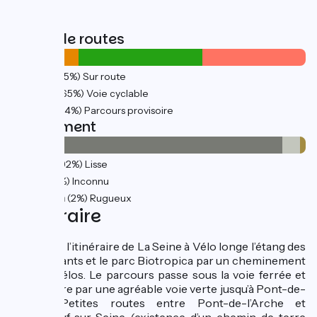
Types de routes
16km
(35%) Sur route
30km
(65%) Voie cyclable
25km
(54%) Parcours provisoire
Revêtement
42km
(92%) Lisse
3km
(6%) Inconnu
0.99km
(2%) Rugueux
L'itinéraire
De Poses, l’itinéraire de La Seine à Vélo longe l’étang des
Deux Amants et le parc Biotropica par un cheminement
piétons/vélos. Le parcours passe sous la voie ferrée et
longe l’Eure par une agréable voie verte jusqu’à Pont-de-
l’Arche. Petites routes entre Pont-de-l’Arche et