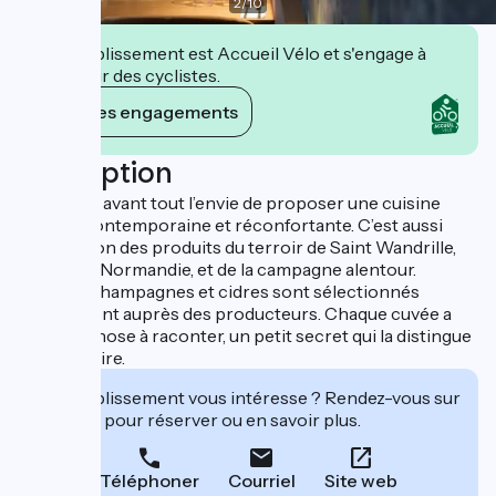
2
/
10
Cet établissement est Accueil Vélo et s'engage à
accueillir des cyclistes.
Voir ses engagements
Description
Skáli, c’est avant tout l’envie de proposer une cuisine
maison, contemporaine et réconfortante. C’est aussi
l’expression des produits du terroir de Saint Wandrille,
en Haute-Normandie, et de la campagne alentour.
Les vins, champagnes et cidres sont sélectionnés
directement auprès des producteurs. Chaque cuvée a
quelque chose à raconter, un petit secret qui la distingue
de l’ordinaire.
Cet établissement vous intéresse ? Rendez-vous sur
leur site pour réserver ou en savoir plus.
Téléphoner
Courriel
Site web