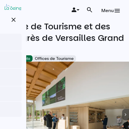
Aller
au
Menu
contenu
close
principal
Office de Tourisme et des
Congrès de Versailles Grand
Parc
Accueil Vélo
Offices de Tourisme