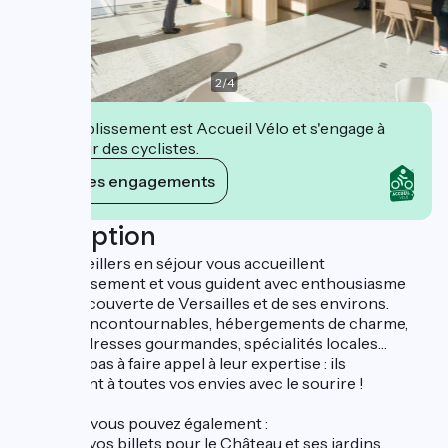
2
/
4
Cet établissement est Accueil Vélo et s'engage à
accueillir des cyclistes.
Voir ses engagements
Description
Nos conseillers en séjour vous accueillent
chaleureusement et vous guident avec enthousiasme
dans la découverte de Versailles et de ses environs.
Activités incontournables, hébergements de charme,
bonnes adresses gourmandes, spécialités locales…
N'hésitez pas à faire appel à leur expertise : ils
répondront à toutes vos envies avec le sourire !
Sur place, vous pouvez également :
• Acheter vos billets pour le Château et ses jardins,