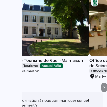
Office de Tourisme de Rueil-Malmaison
Office d
de Seine
Offices de Tourisme
Accueil Vélo
Rueil-Malmaison
Offices d
Marly-
Une information à nous communiquer sur cet
établissement ?