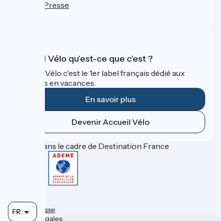
Espace Presse
FAQ
Accueil Vélo qu'est-ce que c'est ?
Accueil Vélo c'est le 1er label français dédié aux
cyclistes en vacances.
En savoir plus
Devenir Accueil Vélo
Financé dans le cadre de Destination France
Contact
FAQ
Espace Presse
FR
Mentions légales