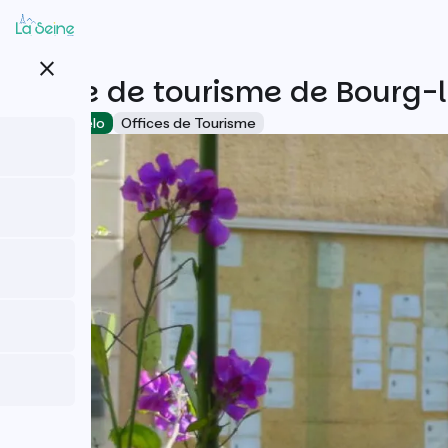
Aller
au
contenu
close
principal
Office de tourisme de Bourg-
Accueil Vélo
Offices de Tourisme