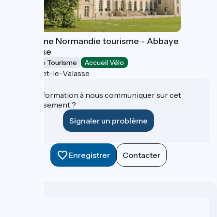
Caux Seine Normandie tourisme - Abbaye
du Valasse
Offices de Tourisme
Accueil Vélo
Gruchet-le-Valasse
Une information à nous communiquer sur cet
établissement ?
Signaler un problème
Enregistrer
Contacter