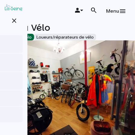
Aller
au
Menu
contenu
close
principal
Zen à Vélo
Accueil Vélo
Loueurs/réparateurs de vélo