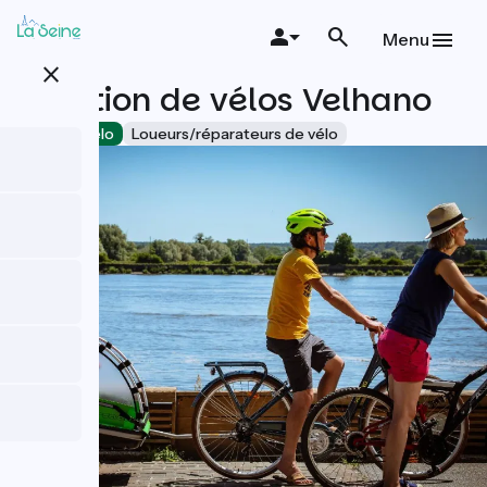
Aller
au
Menu
contenu
close
principal
Location de vélos Velhano
Accueil Vélo
Loueurs/réparateurs de vélo