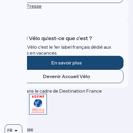
Espace Presse
FAQ
Accueil Vélo qu'est-ce que c'est ?
Accueil Vélo c'est le 1er label français dédié aux
cyclistes en vacances.
En savoir plus
Devenir Accueil Vélo
Financé dans le cadre de Destination France
Contact
FAQ
Espace Presse
FR