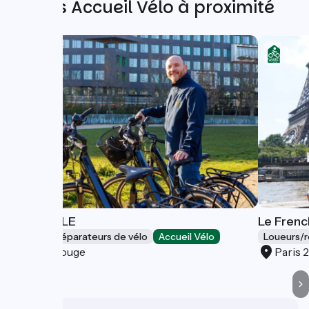
Autres Accueil Vélo à proximité
ETINSELLE
Le Fren
Loueurs/réparateurs de vélo
Accueil Vélo
Loueurs/r
Montrouge
Paris 