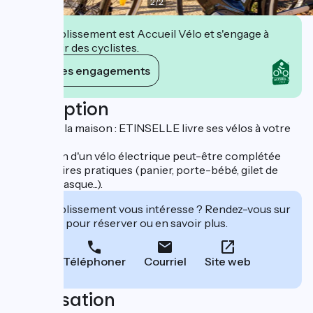
2
/
2
Cet établissement est Accueil Vélo et s'engage à
accueillir des cyclistes.
Voir ses engagements
Description
Le plus de la maison : ETINSELLE livre ses vélos à votre
domicile.
La location d'un vélo électrique peut-être complétée
d'accessoires pratiques (panier, porte-bébé, gilet de
sécurité, casque...).
Cet établissement vous intéresse ? Rendez-vous sur
leur site pour réserver ou en savoir plus.
Téléphoner
Courriel
Site web
Localisation