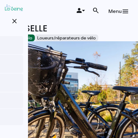
Aller
au
Menu
contenu
close
principal
ETINSELLE
Accueil Vélo
Loueurs/réparateurs de vélo