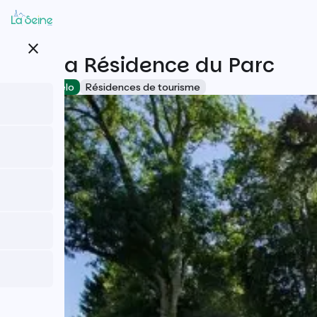
Aller
au
contenu
close
principal
Goélia Résidence du Parc
Accueil Vélo
Résidences de tourisme