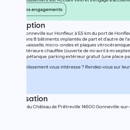
Voir ses engagements
Description
Située à Gonneville sur Honfleur, à 5,5 km du port de Honfle
répartis dans 8 bâtiments implantés de part et d'autre de l
avec lave-vaisselle, micro-ondes et plaques vitrocéramiques,
piscine extérieure chauffée (ouverte de mi-avril à mi septe
terrain de pétanque, parking extérieur gratuit (une place par
Cet établissement vous intéresse ? Rendez-vous sur leur 
Localisation
491 Route du Château de Prêtreville 14600 Gonneville-sur