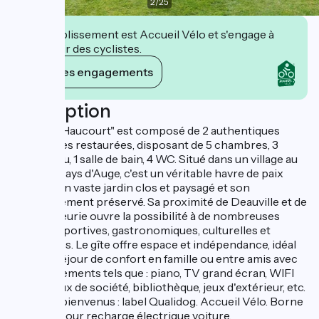
2
/
25
Cet établissement est Accueil Vélo et s'engage à
accueillir des cyclistes.
Voir ses engagements
Description
"Le Pré d'Haucourt" est composé de 2 authentiques
chaumières restaurées, disposant de 5 chambres, 3
salles d'eau, 1 salle de bain, 4 WC. Situé dans un village au
cœur du Pays d'Auge, c'est un véritable havre de paix
grâce à son vaste jardin clos et paysagé et son
environnement préservé. Sa proximité de Deauville et de
la Côte Fleurie ouvre la possibilité à de nombreuses
activités sportives, gastronomiques, culturelles et
historiques. Le gîte offre espace et indépendance, idéal
pour un séjour de confort en famille ou entre amis avec
des équipements tels que : piano, TV grand écran, WIFI
gratuit, jeux de société, bibliothèque, jeux d'extérieur, etc.
Animaux bienvenus : label Qualidog. Accueil Vélo. Borne
Qovoltis pour recharge électrique voiture.