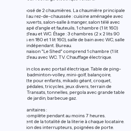
Gîte composé de 2 chaumières. La chaumière principale
comprend au rez-de-chaussée : cuisine aménagée avec
table 10 couverts, salon-salle à manger, salon télé avec
piano, canapé d'angle et fauteuils, 1 chambre (1 lit 160)
avec salle d'eau et WC. Étage : 3 chambres (2 x 2 lits 90
jumelables en 180 et 1 lit 160), salle de bain avec WC, salle
d'eau, WC indépendant. Bureau.
La Petite maison "Le Shed" comprend 1 chambre (1 lit
160), salle d'eau avec WC. TV. Chauffage électrique.
Vaste jardin clos avec portail électrique. Table de ping-
pong, filet badminton-volley, mini-golf, balançoire,
maisonnette pour enfants, mikado géant, croquet,
voitures à pédales, tricycles, jeux divers, terrain de
pétanque. Transats, tonnelles, pergola avec grande table
et chaises de jardin, barbecue gaz.
Mesures sanitaires :
Aération complète pendant au moins 7 heures.
Changement de la totalité de la literie à chaque locataire.
Désinfection des interrupteurs, poignées de porte.