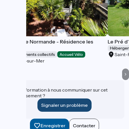
Escapade Normande - Résidence les
Le Pré d
Althéas
Hébergeme
Saint-
Hébergements collectifs
Accueil Vélo
Villers-sur-Mer
Une information à nous communiquer sur cet
établissement ?
Signaler un problème
Enregistrer
Contacter