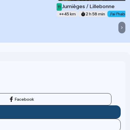
Jumièges / Lillebonne
11
45 km
2 h 58 min
J'ai l'habi
Facebook