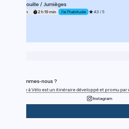
La Bouille / Jumièges
10
35 km
2 h 19 min
J'ai l'habitude
4.3 / 5
Qui sommes-nous ?
La Seine à Vélo est un itinéraire développé et promu par 
Instagram