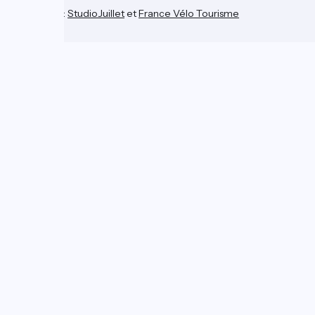
Contact
Réalisation :
StudioJuillet
et
France Vélo Tourisme