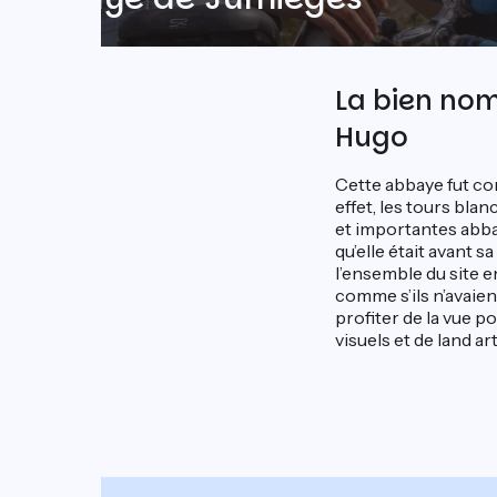
La bien nom
Hugo
Cette abbaye fut con
effet, les tours bla
et importantes abba
qu’elle était avant 
l’ensemble du site en
comme s’ils n’avaien
profiter de la vue po
visuels et de land ar